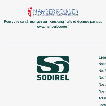
Pour votre santé, mangez au moins cinq fruits et légumes par jour.
www.mangerbouger.fr
Lie
Notre
Nos 
Nos P
Nos 
Nos F
Actua
Cont