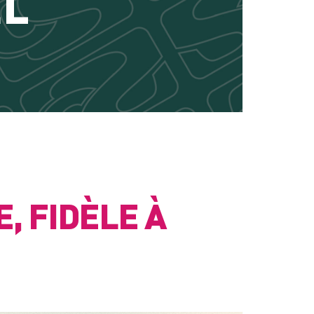
EL
, FIDÈLE À