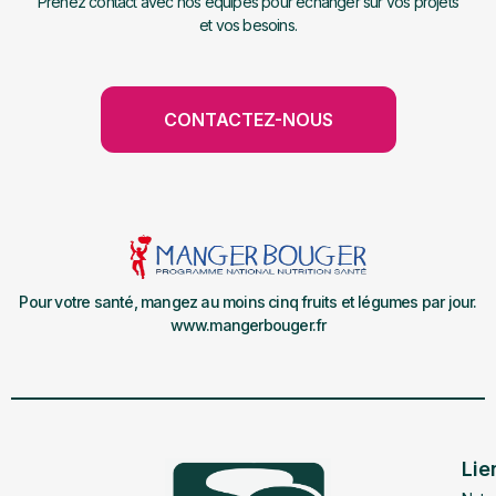
Prenez contact avec nos équipes pour échanger sur vos projets
et vos besoins.
CONTACTEZ-NOUS
Pour votre santé, mangez au moins cinq fruits et légumes par jour.
www.mangerbouger.fr
Lie