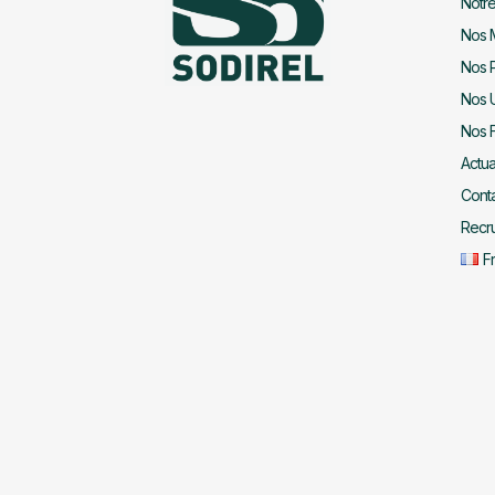
Notre
Nos 
Nos P
Nos 
Nos F
Actua
Cont
Recr
F